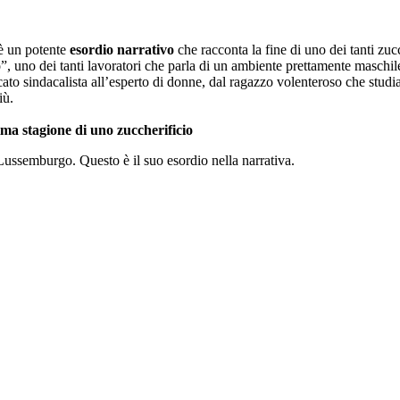
è un potente
esordio narrativo
che racconta la fine di uno dei tanti zuc
, uno dei tanti lavoratori che parla di un ambiente prettamente maschile
ncato sindacalista all’esperto di donne, dal ragazzo volenteroso che stu
iù.
tima stagione di uno zuccherificio
emburgo. Questo è il suo esordio nella narrativa.