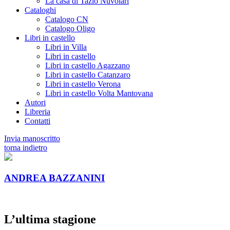
La casa di Tazio Nuvolari
Cataloghi
Catalogo CN
Catalogo Oligo
Libri in castello
Libri in Villa
Libri in castello
Libri in castello Agazzano
Libri in castello Catanzaro
Libri in castello Verona
Libri in castello Volta Mantovana
Autori
Libreria
Contatti
Invia manoscritto
torna indietro
ANDREA BAZZANINI
L’ultima stagione