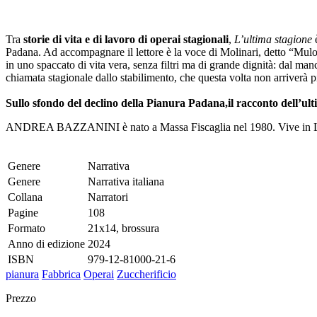
Tra
storie di vita e di lavoro di operai stagionali
,
L’ultima stagione
Padana. Ad accompagnare il lettore è la voce di Molinari, detto “Mulo”
in uno spaccato di vita vera, senza filtri ma di grande dignità: dal ma
chiamata stagionale dallo stabilimento, che questa volta non arriverà p
Sullo sfondo del declino della Pianura Padana,
il racconto dell’ul
ANDREA BAZZANINI è nato a Massa Fiscaglia nel 1980. Vive in Luss
Genere
Narrativa
Genere
Narrativa italiana
Collana
Narratori
Pagine
108
Formato
21x14, brossura
Anno di edizione
2024
ISBN
979-12-81000-21-6
pianura
Fabbrica
Operai
Zuccherificio
Prezzo