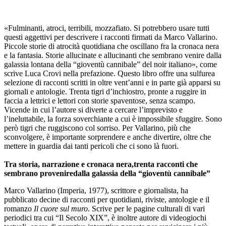
«Fulminanti, atroci, terribili, mozzafiato. Si potrebbero usare tutti
questi aggettivi per descrivere i racconti firmati da Marco Vallarino.
Piccole storie di atrocità quotidiana che oscillano fra la cronaca nera
e la fantasia. Storie allucinate e allucinanti che sembrano venire dalla
galassia lontana della “gioventù cannibale” del noir italiano», come
scrive Luca Crovi nella prefazione. Questo libro offre una sulfurea
selezione di racconti scritti in oltre vent’anni e in parte già apparsi su
giornali e antologie. Trenta tigri d’inchiostro, pronte a ruggire in
faccia a lettrici e lettori con storie spaventose, senza scampo.
Vicende in cui l’autore si diverte a cercare l’imprevisto e
l’ineluttabile, la forza soverchiante a cui è impossibile sfuggire. Sono
però tigri che ruggiscono col sorriso. Per Vallarino, più che
sconvolgere, è importante sorprendere e anche divertire, oltre che
mettere in guardia dai tanti pericoli che ci sono là fuori.
Tra storia, narrazione e cronaca nera,trenta racconti che
sembrano provenire
dalla galassia della “gioventù cannibale”
Marco Vallarino (Imperia, 1977), scrittore e giornalista, ha
pubblicato decine di racconti per quotidiani, riviste, antologie e il
romanzo
Il cuore sul muro
. Scrive per le pagine culturali di vari
periodici tra cui “Il Secolo XIX”, è inoltre autore di videogiochi