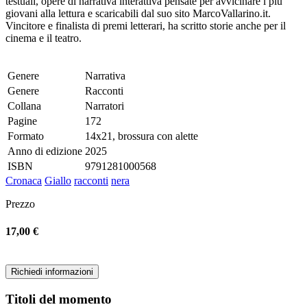
testuali, opere di narrativa interattiva pensate per avvicinare i più
giovani alla lettura e scaricabili dal suo sito MarcoVallarino.it.
Vincitore e finalista di premi letterari, ha scritto storie anche per il
cinema e il teatro.
Genere
Narrativa
Genere
Racconti
Collana
Narratori
Pagine
172
Formato
14x21, brossura con alette
Anno di edizione
2025
ISBN
9791281000568
Cronaca
Giallo
racconti
nera
Prezzo
17,00 €
Richiedi informazioni
Titoli del momento