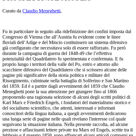
Curato da
Claudio Meneghetti
,
Fu in particolare in seguito alla ridefinizione dei confini imposta dal
Congresso di Vienna che all’Austria fu evidente come le linee
fluviali dell’Adige e del Mincio costituissero un sistema difensivo
già configurato che necessitava solo di essere rafforzato. Fu però
durante la campagna di guerra del 1848-49 che l’effettiva
potenzialità del Quadrilatero fu sperimentata e confermata. E fu
proprio lungo i territori della valle del Po, entro e attorno allo
scacchiere difensivo del Quadrilatero che si scrissero alcune delle
pagine più significative della storia politica e militare del
Risorgimento, culminate nella battaglia di Solferino e San Martino
del 1859. Ed è a partire dagli avvenimenti del 1859 che Claudio
Meneghetti pone la sua attenzione per giungere fino al 1866
proponendo una ragionata selezione di alcuni degli scritti politici di
Karl Marx e Friedrich Engels, i fondatori del materialismo storico e
del socialismo scientifico, che attenti, interessati e informati
conoscitori della lingua italiana, a quegli avvenimenti dedicarono
una lunga serie di pagine nelle quali rivelano l'interesse col quale
seguivano la situazione italiana. Nella presente raccolta, ad alcune
preziose e affascinanti lettere private tra Marx ed Engels, scritte tra il
febbraio e il maggio 1859, sono affiancati alcuni articoli comparsi su