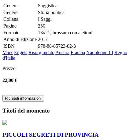
Genere
Saggistica
Genere
Storia politica
Collana
I Saggi
Pagine
250
Formato
13x21, brossura con alettoni
Anno di edizione
2017
ISBN
978-88-85723-02-3
Marx
Engels
Risorgimento
Austria
Francia
Napoleone III
Regno
d'Italia
Prezzo
22,00 €
Richiedi informazioni
Titoli del momento
PICCOLI SEGRETI DI PROVINCIA