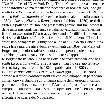
“Das Volk” e sul “New York Daily-Tribune”, scritti prevalentemente
a fine informativo ma redatti con ricchezza di nozioni. Seguono gli
scritti
Po e Reno
(scritto tra fine febbraio e primi di marzo 1859),
La
guerra italiana. Sguardo retrospettivo
(pubblicato tra luglio e agosto
1859) e
Savoia, Nizza e il Reno
(scritto nel febbraio 1860), testi di
strategia politica e militare che presentano parallelismi fra i processi
delle unità nazionali germanica e italiana, valutazioni sull’alleanza
italo francese contro l’Austria, evidenziando l’ostilità e la polemica
durissima di Marx ed Engels nei confronti di Napoleone III e del
cesarismo bonapartista, giungendo a una analisi e definizione di una
secca linea interpretativa degli avvenimenti del 1859, per Marx ed
Engels un pericoloso rafforzamento dell’impero napoleonico che
avrebbe gravato negativamente sull’intero sviluppo del
Risorgimento italiano. Una narrazione che trova prosecuzione negli
scritti
La questione militare prussiana e il partito operaio tedesco
(scritto tra gennaio-febbraio 1865 e pubblicato nel 1866) e in
Considerazioni sulla guerra in Germania
(giugno-luglio 1866) che
aprono a ulteriori considerazioni sul contesto europeo; in particolare
consentono valutazioni sull’organizzazione degli eserciti in campo,
permettendo di evidenziare come l’Austria all’epoca fosse scesa in
campo con un esercito dalla struttura tipica della metà dell’Ottocento
mentre la Prussia avesse allestito un esercito già pronto per
affrontare le guerre del Novecento.