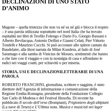
DECLINAZIONI DI UNO STATO
D’ANIMO
Magone – quella tristezza che non va né su né giù e blocca il respiro
– è una parola utilizzata soprattutto nel nord Italia che ha trovato
ospitalità nei libri di Teofilo Folengo e Dario Fo, Giorgio Bassani e
Alberto Bevilacqua, Antonio Delfini e Gianni Celati, Pier Vittorio
Tondelli e Maurizio Cucchi. Si può accostare allo spleen cantato da
Baudelaire, alla litost narrata da Milan Kundera, al fado di José
Saramago e alla samba di Vinicius de Moraes, sentimenti che hanno
a che fare con il viaggio e con la nostalgia di casa e affondano le
radici nei viaggi coatti, per schiavitù o per miseria.
STORIA, USI E DECLINAZIONI
LETTERARIE DI UNA
PAROLA
ROBERTO FRANCHINI, giornalista, scrittore e saggista, è stato
direttore dell’Agenzia di informazione e comunicazione della
Regione Emilia-Romagna, presidente della Fondazione Collegio
San Carlo di Modena e del Festival filosofia. Di recente ha
pubblicato
Il secolo dell’orso
(Bompiani),
Prigioniero degli altipiani
(La nave di Teseo) e
L’Ultima nota. Musica e musicisti nei lager