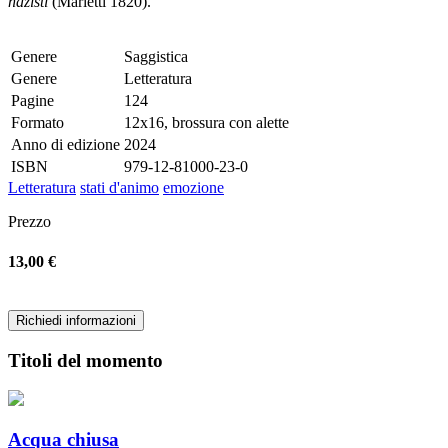
nazisti
(Marietti 1820).
Genere
Saggistica
Genere
Letteratura
Pagine
124
Formato
12x16, brossura con alette
Anno di edizione
2024
ISBN
979-12-81000-23-0
Letteratura
stati d'animo
emozione
Prezzo
13,00 €
Richiedi informazioni
Titoli del momento
Acqua chiusa