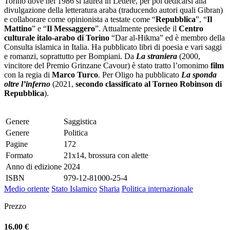
Torino dove nel 1986 si laurea in Lettere, per poi dedicarsi alla
divulgazione della letteratura araba (traducendo autori quali Gibran)
e collaborare come opinionista a testate come “
Repubblica
”, “
Il
Mattino
” e “
Il Messaggero
”. Attualmente presiede il
Centro
culturale italo-arabo di Torino
“Dar al-Hikma” ed è membro della
Consulta islamica in Italia. Ha pubblicato libri di poesia e vari saggi
e romanzi, soprattutto per Bompiani. Da
La straniera
(2000,
vincitore del Premio Grinzane Cavour) è stato tratto l’omonimo
film
con la regia di
Marco Turco
. Per Oligo ha pubblicato
La sponda
oltre l’inferno
(2021,
secondo classificato al Torneo Robinson di
Repubblica
).
Genere
Saggistica
Genere
Politica
Pagine
172
Formato
21x14, brossura con alette
Anno di edizione
2024
ISBN
979-12-81000-25-4
Medio oriente
Stato Islamico
Sharia
Politica internazionale
Prezzo
16,00 €