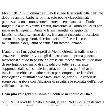
Mosul, 2017. Gli uomini dell’ISIS lasciano la seconda città dell’Iraq
dopo tre anni di barbarie. Prima, solo poche videochiamate,
permesse da una connessione internet incerta, sono state l’unico
fragile filo a unire Younis Tawfik, trasferitosi a Torino nel 1978 per
imparare la lingua di Dante, e la sua famiglia, ostaggio del
fanatismo. Dallo schermo del pc, la mamma racconta di uccisioni
sommarie, segregazioni, discriminazioni. Il Paese laico e
multiculturale degli anni Settanta è un ricordo lontano.
L’autore, tra i maggiori esperti di Medio Oriente in Italia, mostra
senza veli le ferite provocategli dal terrorismo in prima persona,
mettendosi a nudo in pagine dolorose che raccontano dell’uccisione
di suo fratello per mano di al-Qaida o di tutte le sofferenze
sopportate dalle sue sorelle in patria; non prima, però, di avere
tracciato un efficace quadro storico per comprendere le radici
ideologiche e culturali dello Stato Islamico, sorto sulle ceneri del
sogno pan-arabo e con l’illusione di riscattare le sconfitte dell’antico
califfato abbaside.
Cosa può spingere un uomo
a uccidere nel nome di Dio?
YOUNIS TAWFIK è nato a Mosul, in Iraq. Nel 1979 si trasferisce a