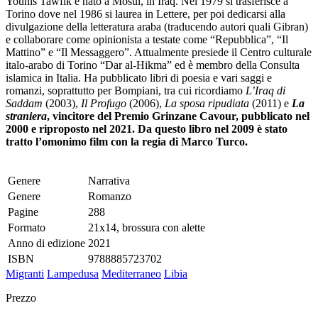
Younis Tawfik è nato a Mosul, in Iraq. Nel 1979 si trasferisce a
Torino dove nel 1986 si laurea in Lettere, per poi dedicarsi alla
divulgazione della letteratura araba (traducendo autori quali Gibran)
e collaborare come opinionista a testate come “Repubblica”, “Il
Mattino” e “Il Messaggero”. Attualmente presiede il Centro culturale
italo-arabo di Torino “Dar al-Hikma” ed è membro della Consulta
islamica in Italia. Ha pubblicato libri di poesia e vari saggi e
romanzi, soprattutto per Bompiani, tra cui ricordiamo
L’Iraq di
Saddam
(2003),
Il Profugo
(2006),
La sposa ripudiata
(2011) e
La
straniera
, vincitore del Premio Grinzane Cavour, pubblicato nel
2000 e riproposto nel 2021. Da questo libro nel 2009 è stato
tratto l’omonimo film con la regia di Marco Turco.
Genere
Narrativa
Genere
Romanzo
Pagine
288
Formato
21x14, brossura con alette
Anno di edizione
2021
ISBN
9788885723702
Migranti
Lampedusa
Mediterraneo
Libia
Prezzo