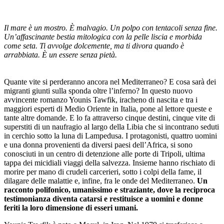
Il mare è un mostro. È malvagio. Un polpo con tentacoli senza fine.
Un’affascinante bestia mitologica con la pelle liscia e morbida
come seta. Ti avvolge dolcemente, ma ti divora quando è
arrabbiata. È un essere senza pietà.
Quante vite si perderanno ancora nel Mediterraneo? E cosa sarà dei
migranti giunti sulla sponda oltre l’inferno? In questo nuovo
avvincente romanzo Younis Tawfik, iracheno di nascita e tra i
maggiori esperti di Medio Oriente in Italia, pone al lettore queste e
tante altre domande. E lo fa attraverso cinque destini, cinque vite di
superstiti di un naufragio al largo della Libia che si incontrano seduti
in cerchio sotto la luna di Lampedusa. I protagonisti, quattro uomini
e una donna provenienti da diversi paesi dell’Africa, si sono
conosciuti in un centro di detenzione alle porte di Tripoli, ultima
tappa dei micidiali viaggi della salvezza. Insieme hanno rischiato di
morire per mano di crudeli carcerieri, sotto i colpi della fame, il
dilagare delle malattie e, infine, fra le onde del Mediterraneo.
Un
racconto polifonico, umanissimo e straziante, dove la reciproca
testimonianza diventa catarsi e restituisce a uomini e donne
feriti la loro dimensione di esseri umani.