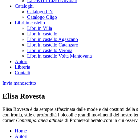
La casa di Tazio Nuvolari
Cataloghi
Catalogo CN
Catalogo Oligo
Libri in castello
Libri in Villa
Libri in castello
Libri in castello Agazzano
Libri in castello Catanzaro
Libri in castello Verona
Libri in castello Volta Mantovana
Autori
Libreria
Contatti
Invia manoscritto
Elisa Rovesta
Elisa Rovesta è da sempre affascinata dalle mode e dai costumi della s
con ironia, stile e profondità i piccoli e grandi movimenti del nostro t
corner
Contemporanea attitude
di Prometeoliberato.com in cui osserva
Home
Autori