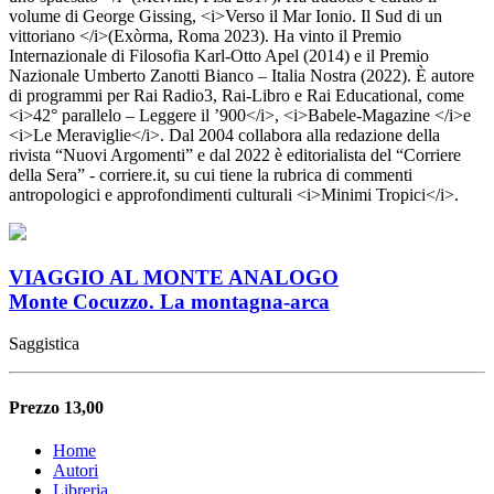
volume di George Gissing, <i>Verso il Mar Ionio. Il Sud di un
vittoriano </i>(Exòrma, Roma 2023). Ha vinto il Premio
Internazionale di Filosofia Karl-Otto Apel (2014) e il Premio
Nazionale Umberto Zanotti Bianco – Italia Nostra (2022). È autore
di programmi per Rai Radio3, Rai-Libro e Rai Educational, come
<i>42° parallelo – Leggere il ’900</i>, <i>Babele-Magazine </i>e
<i>Le Meraviglie</i>. Dal 2004 collabora alla redazione della
rivista “Nuovi Argomenti” e dal 2022 è editorialista del “Corriere
della Sera” - corriere.it, su cui tiene la rubrica di commenti
antropologici e approfondimenti culturali <i>Minimi Tropici</i>.
VIAGGIO AL MONTE ANALOGO
Monte Cocuzzo. La montagna-arca
Saggistica
Prezzo 13,00
Home
Autori
Libreria