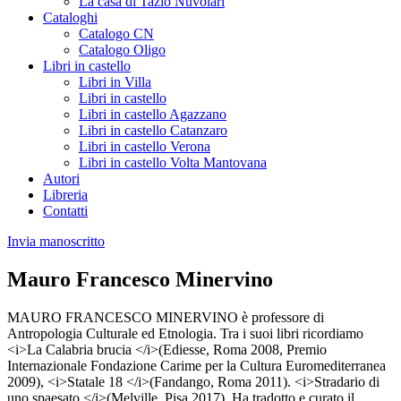
La casa di Tazio Nuvolari
Cataloghi
Catalogo CN
Catalogo Oligo
Libri in castello
Libri in Villa
Libri in castello
Libri in castello Agazzano
Libri in castello Catanzaro
Libri in castello Verona
Libri in castello Volta Mantovana
Autori
Libreria
Contatti
Invia manoscritto
Mauro Francesco Minervino
MAURO FRANCESCO MINERVINO è professore di
Antropologia Culturale ed Etnologia. Tra i suoi libri ricordiamo
<i>La Calabria brucia </i>(Ediesse, Roma 2008, Premio
Internazionale Fondazione Carime per la Cultura Euromediterranea
2009), <i>Statale 18 </i>(Fandango, Roma 2011). <i>Stradario di
uno spaesato </i>(Melville, Pisa 2017). Ha tradotto e curato il