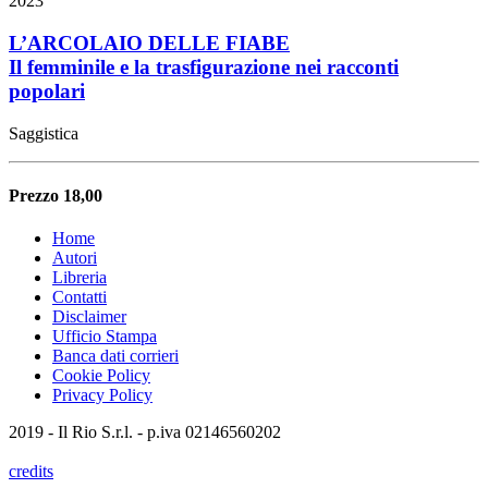
2023
L’ARCOLAIO DELLE FIABE
Il femminile e la trasfigurazione nei racconti
popolari
Saggistica
Prezzo 18,00
Home
Autori
Libreria
Contatti
Disclaimer
Ufficio Stampa
Banca dati corrieri
Cookie Policy
Privacy Policy
2019 - Il Rio S.r.l. - p.iva 02146560202
credits